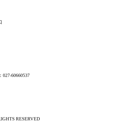
口
27-60660537
 RIGHTS RESERVED